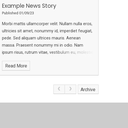
Example News Story
Published 01/09/23
Morbi mattis ullamcorper velit. Nullam nulla eros,
ultricies sit amet, nonummy id, imperdiet feugiat,
pede. Sed aliquam ultrices mauris.
Aenean
massa. Praesent nonummy mi in odio. Nam
ipsum risus, rutrum vitae, vestibulum eu, molestie
vel, lacus.
In enim justo, rhoncus ut, imperdiet a,
Read More
venenatis vitae, justo. Donec venenatis vulputate
lorem. Aenean vulputate eleifend tellus.
Archive