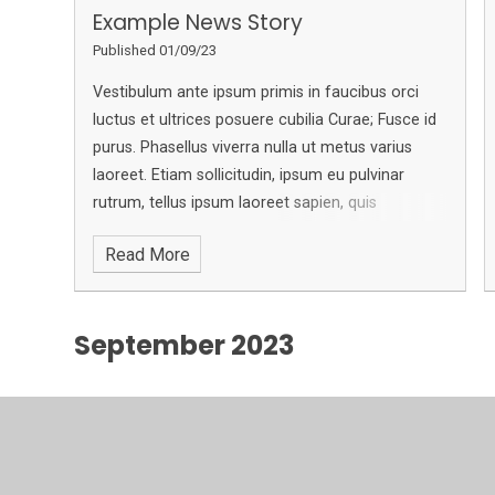
Example News Story
Published 01/09/23
Vestibulum ante ipsum primis in faucibus orci
luctus et ultrices posuere cubilia Curae; Fusce id
purus. Phasellus viverra nulla ut metus varius
laoreet. Etiam sollicitudin, ipsum eu pulvinar
rutrum, tellus ipsum laoreet sapien, quis
venenatis ante odio sit amet eros. Curabitur nisi.
Read More
Sed mollis, eros et ultrices tempus, mauris ipsum
aliquam libero, non adipiscing dolor urna a orci.
Nullam accumsan lorem in dui. In dui magna,
September 2023
posuere eget, vestibulum et, tempor auctor,
justo. Sed magna purus, fermentum eu, tincidunt
eu, varius ut, felis.